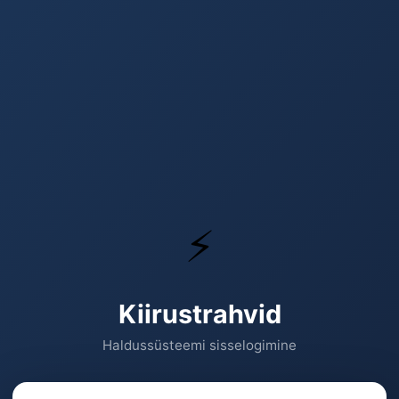
⚡
Kiirustrahvid
Haldussüsteemi sisselogimine