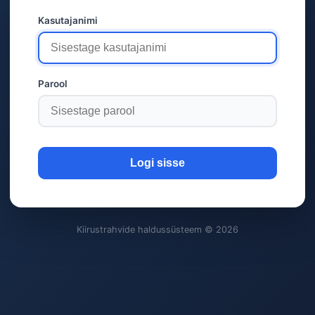
Kasutajanimi
Parool
Logi sisse
Kiirustrahvide haldussüsteem © 2026